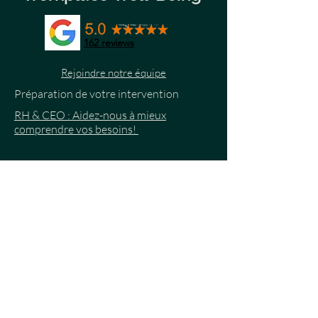
162
reviews
Rejoindre notre équipe
Préparation de votre intervention
RH & CEO : Aidez-nous à mieux
comprendre vos besoins!
Nous contacter
Tél :
+352 661 88 41 90
contact@workplacewb.com
LU36186479