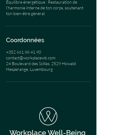
Équilibre énergétique : Restauration de
l’harmonie interne de ton corps, soutenant
ton bien-être général.
Coordonnées
+352 661 88 41 90
contact@workplacewb.com
24 Boulevard des Scillas, 2529 Howald
Hesperange, Luxembourg
Workplace Well-Being