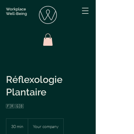
Workplace
Well-Being
Réflexologie
Plantaire
🇫🇷 🇬🇧
30 min
3
Your company
0