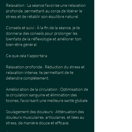
Relaxation : La séance favorise une relaxation
profonde, permettant au corps de libérer le
stress et de rétablir son équilibre naturel.
Conseils et suivi : À la fin de la séance, je te
donnerai des conseils pour prolonger les
bienfaits de la réflexologie et améliorer ton
bien-être général.
Ce que cela t'apportera
Relaxation profonde : Réduction du stress et
relaxation intense, te permettant de te
détendre complètement.
Amélioration de la circulation : Optimisation de
la circulation sanguine et élimination des
toxines, favorisant une meilleure santé globale.
Soulagement des douleurs : Atténuation des
douleurs musculaires, articulaires, et liées au
stress, de manière douce et efficace.