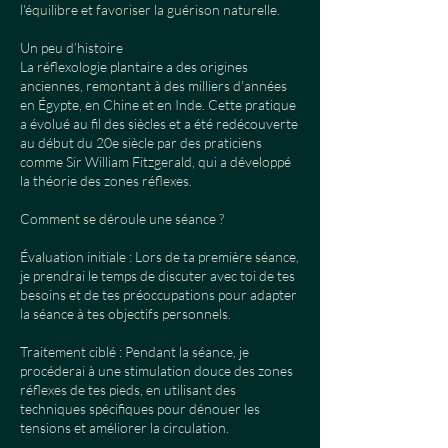
l'équilibre et favoriser la guérison naturelle.
Un peu d’histoire
La réflexologie plantaire a des origines
anciennes, remontant à des milliers d'années
en Égypte, en Chine et en Inde. Cette pratique
a évolué au fil des siècles et a été redécouverte
au début du 20e siècle par des praticiens
comme Sir William Fitzgerald, qui a développé
la théorie des zones réflexes.
Comment se déroule une séance ?
Évaluation initiale : Lors de ta première séance,
je prendrai le temps de discuter avec toi de tes
besoins et de tes préoccupations pour adapter
la séance à tes objectifs personnels.
Traitement ciblé : Pendant la séance, je
procéderai à une stimulation douce des zones
réflexes de tes pieds, en utilisant des
techniques spécifiques pour dénouer les
tensions et améliorer la circulation.