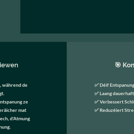
liewen
🎯 Kon
r, während de
✅ Déif Entspanung
t.
✅ Laang dauerhaf
Entspanung ze
✅ Verbessert Schlo
eräicher mat
✅ Reduzéiert Stre
sech, d'Atmung
anung.