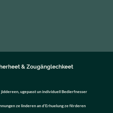
herheet & Zougänglechkeet
 jiddereen, ugepasst un individuell Bedierfnesser
pannungen ze linderen an d'Erhuelung ze fërderen