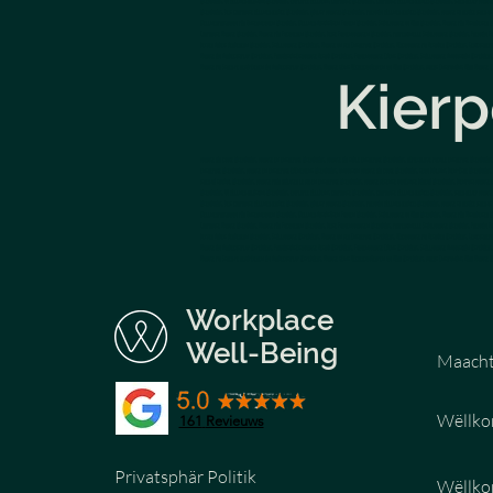
Luxembourg, HR wellness solutions Luxembourg, employee wellbeing corporate Luxembourg, corporate wellness services Luxembourg, stress relief massa
Luxembourg, best corporate wellness service Luxembourg, quality massages Luxembourg, premium wellness services Luxembourg, massage to reduce stres
Wellnessprogramm für Unternehmen Luxemburg, Wellness Aktivitäten Firmen Luxemburg, Stuhlmassage im Büro Luxemburg, Massage für Mitarbeiter L
Corporate Massage Luxemburg, Massage für Fachmessen Luxemburg, beste Firmenmassagen Luxemburg, professionelle Stuhlmassage Luxemburg, Premium F
bei der Arbeit verbessern Luxemburg, Stullmassage Lëtzebuerg, Massage an der Entreprise Lëtzebuerg, Dëschmassage fir Betriber Lëtzebuerg, Gesiic
Massage um Aarbechtsplaz Lëtzebuerg, Produktivitéitsmassage Betrib Lëtzebuerg, Firmenmassage Event Lëtzebuerg, Stullmassage Animatioun Lëtzebue
Massage fir Stress ze reduzéieren um Aarbechtsplaz Lëtzebuerg, Massage géint Réckeschmäerzen am Büro Lëtzebuerg, direkt Entspanung Büro Massage Lë
Kier
massage sur chaise Luxembourg, massage en entreprise Luxembourg, massage sur table entreprise Luxembourg, réflexologie faciale entreprise Luxembourg
entreprise Luxembourg, massage en entreprise événement Luxembourg, animation massage sur chaise Luxembourg, team building bien-être Luxembourg, at
stress au travail Luxembourg, massage pour soulager le dos en entreprise Luxembourg, massage détente immédiate bureau Luxembourg, bienfaits massage
Luxembourg, HR wellness solutions Luxembourg, employee wellbeing corporate Luxembourg, corporate wellness services Luxembourg, stress relief massa
Luxembourg, best corporate wellness service Luxembourg, quality massages Luxembourg, premium wellness services Luxembourg, massage to reduce stres
Wellnessprogramm für Unternehmen Luxemburg, Wellness Aktivitäten Firmen Luxemburg, Stuhlmassage im Büro Luxemburg, Massage für Mitarbeiter L
Corporate Massage Luxemburg, Massage für Fachmessen Luxemburg, beste Firmenmassagen Luxemburg, professionelle Stuhlmassage Luxemburg, Premium F
bei der Arbeit verbessern Luxemburg, Stullmassage Lëtzebuerg, Massage an der Entreprise Lëtzebuerg, Dëschmassage fir Betriber Lëtzebuerg, Gesiic
Massage um Aarbechtsplaz Lëtzebuerg, Produktivitéitsmassage Betrib Lëtzebuerg, Firmenmassage Event Lëtzebuerg, Stullmassage Animatioun Lëtzebue
Massage fir Stress ze reduzéieren um Aarbechtsplaz Lëtzebuerg, Massage géint Réckeschmäerzen am Büro Lëtzebuerg, direkt Entspanung Büro Massage Lë
Workplace
Well-Being
Maacht 
Wëllk
161
Revieuws
Privatsphär Politik
Wëllk