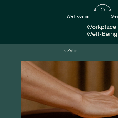
Wëllkomm
Se
Workplace
Well-Being
< Zréck