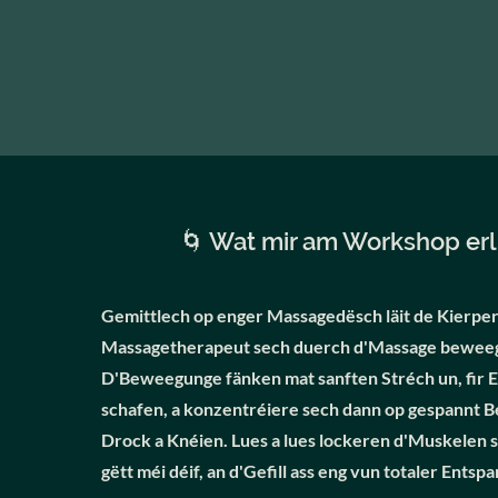
🌀 Wat mir am Workshop er
Gemittlech op enger Massagedësch läit de Kierpe
Massagetherapeut sech duerch d'Massage beweeg
D'Beweegunge fänken mat sanften Stréch un, fir 
schafen, a konzentréiere sech dann op gespannt B
Drock a Knéien. Lues a lues lockeren d'Muskelen 
gëtt méi déif, an d'Gefill ass eng vun totaler Entsp