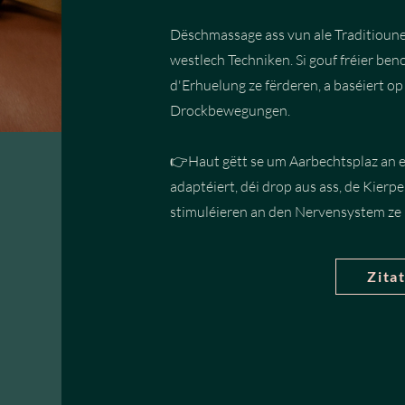
Dëschmassage ass vun ale Traditiounen
westlech Techniken. Si gouf fréier ben
d'Erhuelung ze fërderen, a baséiert op 
Drockbewegungen.
👉Haut gëtt se um Aarbechtsplaz an e
adaptéiert, déi drop aus ass, de Kierp
stimuléieren an den Nervensystem ze
Zitat 