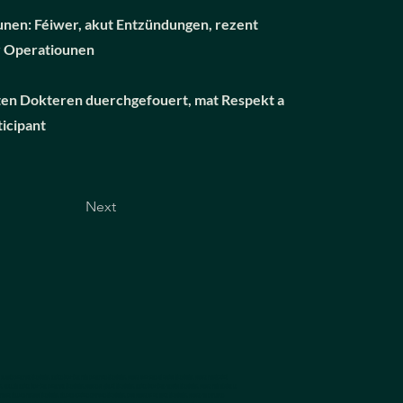
unen: Féiwer, akut Entzündungen, rezent
r Operatiounen
rten Dokteren duerchgefouert, mat Respekt a
ticipant
Next
alariés entreprise Luxembourg, services bien-être pour entreprises Luxembourg, massage anti-stress au travail Luxembourg, massage productivité
 meilleur service bien-être entreprise Luxembourg, massages de qualité Luxembourg, services bien-être premium Luxembourg, massage pour réduire le
porate wellness program Luxembourg, wellness activities companies Luxembourg, chair massage at the office Luxembourg, massage for employees