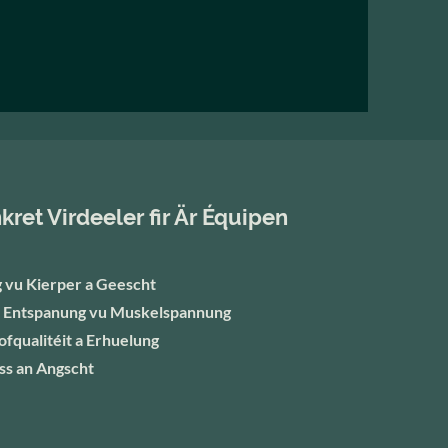
kret Virdeeler fir Är Équipen
 vu Kierper a Geescht
t Entspanung vu Muskelspannung
fqualitéit a Erhuelung
ss an Angscht