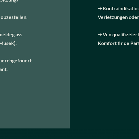
➙ Kontraindikatio
 opzestellen.
Verletzungen ode
 néideg ass
➙ Vun qualifizéie
 Musek).
Komfort fir de Par
duerchgefouert
ant.
, bien-être en entreprise Luxembourg, programme bien-être en entreprise Luxembourg, activités bien-être entreprises Luxembourg, massage sur chaise au bureau Luxembourg, massage pour employés Luxembourg, solutions bien-être RH Luxembourg, bien-être s
elier bien-être entreprise Luxembourg, massage corporate Luxembourg, massage salon professionnel Luxembourg, meilleurs massages en entreprise Luxembourg, massage sur chaise professionnel Luxembourg, massage haut de gamme en entreprise Luxembourg,
 en entreprise Luxembourg, améliorer la qualité de vie au travail Luxembourg, chair massage Luxembourg, corporate massage Luxembourg, table massage for companies Luxembourg, facial reflexology corporate Luxembourg, workplace wellness Luxembourg, cor