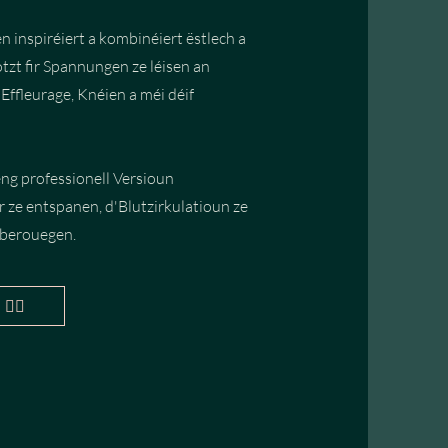
 inspiréiert a kombinéiert ëstlech a
otzt fir Spannungen ze léisen an
Effleurage, Knéien a méi déif
ng professionell Versioun
er ze entspanen, d'Blutzirkulatioun ze
 berouegen.
👈🏽