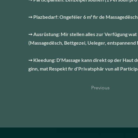
➙ Plazbedarf: Ongeféier 6 m² fir de Massagedësch
➙ Ausrüstung: Mir stellen alles zur Verfügung wat
(Massagedësch, Bettgezei, Ueleger, entspannend
➙ Kleedung: D'Massage kann direkt op der Haut 
ginn, mat Respekt fir d'Privatsphär vun all Particip
Previous
massage sur chaise Luxembourg, massage en entreprise Luxembourg, massage sur table entreprise Luxembourg, réflexologie faciale entreprise Luxembourg
entreprise Luxembourg, massage en entreprise événement Luxembourg, animation massage sur chaise Luxembourg, team building bien-être Luxembourg, at
stress au travail Luxembourg, massage pour soulager le dos en entreprise Luxembourg, massage détente immédiate bureau Luxembourg, bienfaits massage