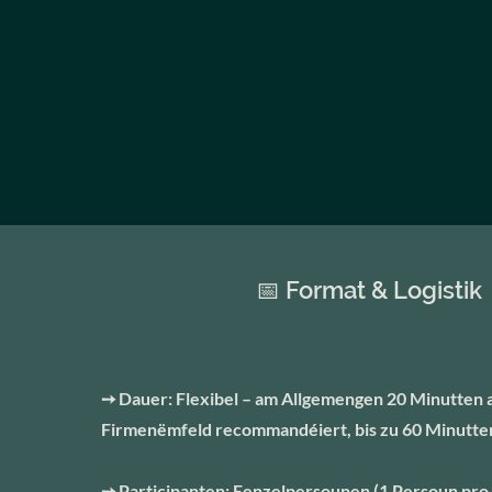
📅 Format & Logistik
➙ Dauer: Flexibel – am Allgemengen 20 Minutten
Firmenëmfeld recommandéiert, bis zu 60 Minutten
➙ Participanten: Eenzelpersounen (1 Persoun pro 