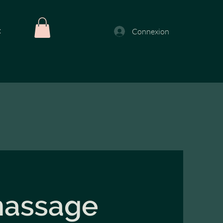
t
Connexion
assage