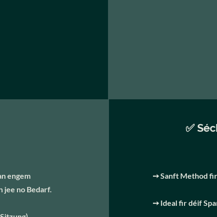
✅ Séc
 an engem
➙ Sanft Method fir
 jee no Bedarf.
➙ Ideal fir déif S
Sitzung)