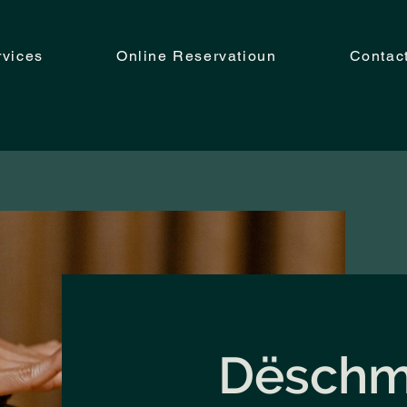
rvices
Online Reservatioun
Contac
Dëschm