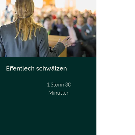
Ëffentlech schwätzen
1 Stonn 30
Minutten