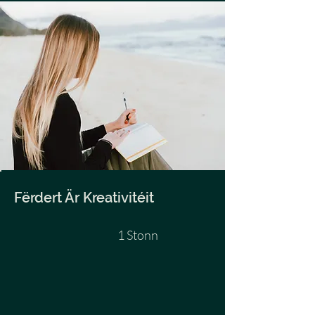
Fërdert Är Kreativitéit
1 Stonn