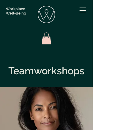
Workplace
Well-Being
Teamworkshops