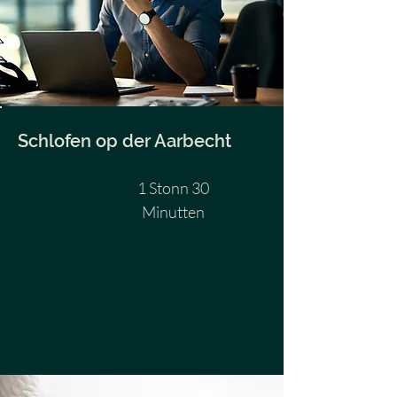
Schlofen op der Aarbecht
1 Stonn 30
Minutten