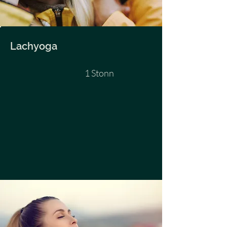
Lachyoga
1 Stonn