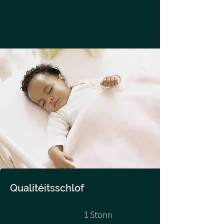
Qualitéitsschlof
1 Stonn