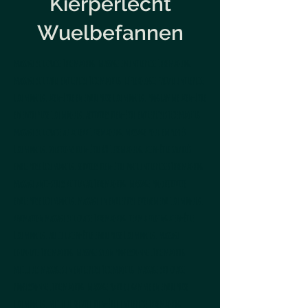
Kierperlecht
Wuelbefannen
massage sur chaise Luxembourg, massage en entreprise Luxembourg,
massage sur table entreprise Luxembourg, réflexologie faciale entreprise
Luxembourg, bien-être en entreprise Luxembourg, programme bien-être
en entreprise Luxembourg, activités bien-être entreprises Luxembourg,
massage sur chaise au bureau Luxembourg, massage pour employés
Luxembourg, solutions bien-être RH Luxembourg, bien-être salariés
entreprise Luxembourg, services bien-être pour entreprises Luxembourg,
massage anti-stress au travail Luxembourg, massage productivité
entreprise Luxembourg, massage en entreprise événement Luxembourg,
animation massage sur chaise Luxembourg, team building bien-être
Luxembourg, atelier bien-être entreprise Luxembourg, massage
corporate Luxembourg, massage salon professionnel Luxembourg,
meilleurs massages en entreprise Luxembourg, massage sur chaise
professionnel Luxembourg, massage haut de gamme en entreprise
Luxembourg, meilleur service bien-être entreprise Luxembourg,