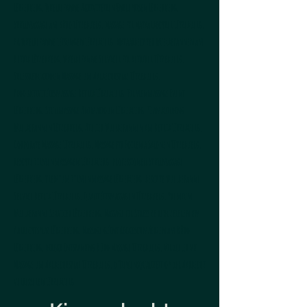
Lëtzebuerg, Wuelbefanne Aktivitéiten Entreprisen Lëtzebuerg,
Stullmassage am Büro Lëtzebuerg, Massage fir Mataarbechter Lëtzebuerg,
HR Wuelbefanne Léisungen Lëtzebuerg, Mataarbechter Wuelbefannen am
Betrib Lëtzebuerg, Wuelbefanne Servicer fir Betriber Lëtzebuerg,
Stressreduktioun Massage um Aarbechtsplaz Lëtzebuerg,
Produktivitéitsmassage Betrib Lëtzebuerg, Firmenmassage Event
Lëtzebuerg, Stullmassage Animatioun Lëtzebuerg, Teambuilding
Wuelbefannen Lëtzebuerg, Atelier Wuelbefannen am Betrib Lëtzebuerg,
Corporate Massage Lëtzebuerg, Massage fir Foiren a Salonen Lëtzebuerg,
beschte Firmenmassagen Lëtzebuerg, professionell Stullmassage
Lëtzebuerg, Premium Firmenmassage Lëtzebuerg, beschte Wuelbefanne
Service Betrib Lëtzebuerg, Qualitéitsmassagen Lëtzebuerg, Premium
Wuelbefanne Servicer Lëtzebuerg, Massage fir Stress ze reduzéieren um
Aarbechtsplaz Lëtzebuerg, Massage géint Réckeschmäerzen am Büro
Lëtzebuerg, direkt Entspanung Büro Massage Lëtzebuerg, Virdeeler vu
Massage um Aarbechtsplaz Lëtzebuerg, d'Liewensqualitéit op der Aarbecht
verbesseren Lëtzebuerg