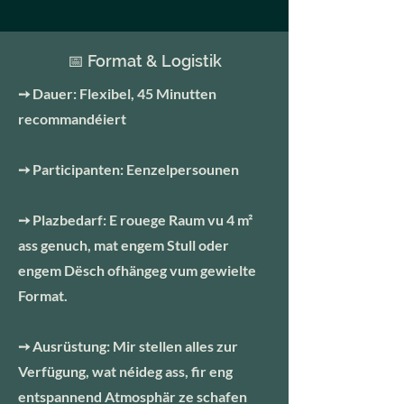
📅 Format & Logistik
➙ Dauer: Flexibel, 45 Minutten
recommandéiert
➙ Participanten: Eenzelpersounen
➙ Plazbedarf: E rouege Raum vu 4 m²
ass genuch, mat engem Stull oder
engem Dësch ofhängeg vum gewielte
Format.
➙ Ausrüstung: Mir stellen alles zur
Verfügung, wat néideg ass, fir eng
entspannend Atmosphär ze schafen