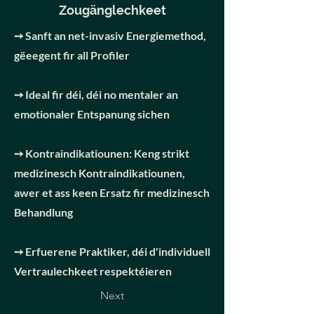
Zougänglechkeet
➙ Sanft an net-invasiv Energiemethod,
gëeegent fir all Profiler
➙ Ideal fir déi, déi no mentaler an
emotionaler Entspanung sichen
➙ Kontraindikatiounen: Keng strikt
medizinesch Kontraindikatiounen,
awer et ass keen Ersatz fir medizinesch
Behandlung
➙ Erfuerene Praktiker, déi d'individuell
Vertraulechkeet respektéieren
Next