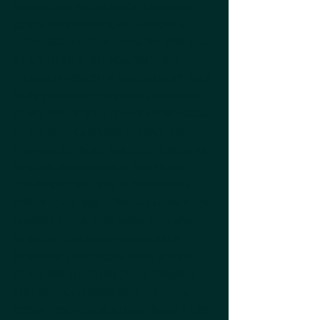
Lösungen Luxemburg, Mitarbeiter Wohlbefinden Unternehmen
Luxemburg, Wellness Dienstleistungen für Firmen Luxemburg,
Stressabbau Massage am Arbeitsplatz Luxemburg, Produktivitätsmassage
Unternehmen Luxemburg, Firmenmassage Event Luxemburg,
Stuhlmassage Animation Luxemburg, Teambuilding Wellness Luxemburg,
Workshop betriebliches Wohlbefinden Luxemburg, Corporate Massage
Luxemburg, Massage für Fachmessen Luxemburg, beste Firmenmassagen
Luxemburg, professionelle Stuhlmassage Luxemburg, Premium
Firmenmassage Luxemburg, bester Wellness Service für Unternehmen
Luxemburg, Qualitätsmassagen Luxemburg, Premium Wellness
Dienstleistungen Luxemburg, Massage zur Stressreduzierung am
Arbeitsplatz Luxemburg, Massage zur Linderung von Rückenschmerzen
am Arbeitsplatz Luxemburg, sofortige Entspannung Büro Massage
Luxemburg, Vorteile von Massage am Arbeitsplatz Luxemburg,
Lebensqualität bei der Arbeit verbessern Luxemburg, Stullmassage
Lëtzebuerg, Massage an der Entreprise Lëtzebuerg, Dëschmassage fir
Betriber Lëtzebuerg, Gesiichtsreflexologie Entreprise Lëtzebuerg,
Betribswohlebefannen Lëtzebuerg, Wuelbefanne Programm fir Betriber