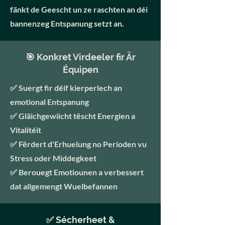
fänkt de Geescht un ze raschten an déi
bannenzeg Entspanung setzt an.
🎯 Konkret Virdeeler fir Är
Équipen
✅ Suergt fir déif kierperlech an
emotional Entspanung
✅ Gläichgewiicht tëscht Energien a
Vitalitéit
✅ Fërdert d'Erhuelung no Perioden vu
Stress oder Middegkeet
✅ Berouegt Emotiounen a verbessert
dat allgemengt Wuelbefannen
✅ Sécherheet &