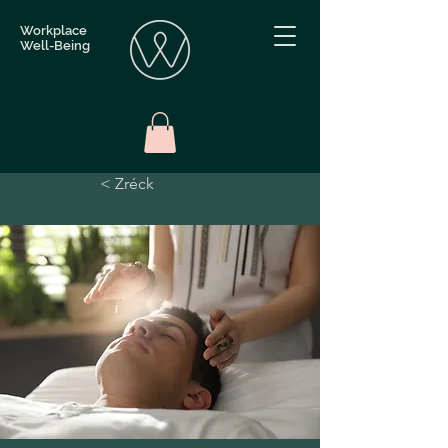
Workplace
Well-Being
< Zréck