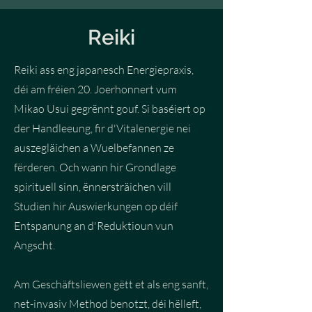
Reiki
Reiki ass eng japanesch Energiepraxis,
déi am fréien 20. Joerhonnert vum
Mikao Usui gegrënnt gouf. Si baséiert op
der Handleeung, fir d'Vitalenergie nei
auszegläichen a Wuelbefannen ze
fërderen. Och wann hir Grondlage
spirituell sinn, ënnersträichen vill
Studien hir Auswierkungen op déif
Entspanung an d'Reduktioun vun
Angscht.
Am Geschäftsliewen gëtt et als eng sanft,
net-invasiv Method benotzt, déi hëlleft,