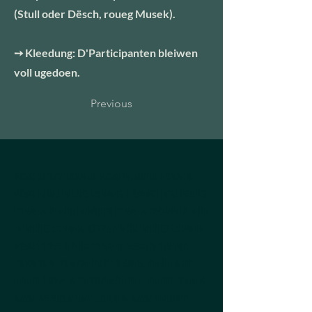
(Stull oder Dësch, roueg Musek).
➙ Kleedung: D'Participanten bleiwen
voll ugedoen.
Previous
massage sur chaise Luxembourg, massage en entreprise Luxembourg,
massage sur table entreprise Luxembourg, réflexologie faciale entreprise
Luxembourg, bien-être en entreprise Luxembourg, programme bien-être
en entreprise Luxembourg, activités bien-être entreprises Luxembourg,
massage sur chaise au bureau Luxembourg, massage pour employés
Luxembourg, solutions bien-être RH Luxembourg, bien-être salariés
entreprise Luxembourg, services bien-être pour entreprises Luxembourg,
massage anti-stress au travail Luxembourg, massage productivité