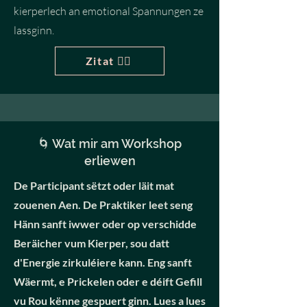
kierperlech an emotional Spannungen ze
lassginn.
Zitat 👈🏽
🌀 Wat mir am Workshop
erliewen
De Participant sëtzt oder läit mat
zouenen Aen. De Praktiker leet seng
Hänn sanft iwwer oder op verschidde
Beräicher vum Kierper, sou datt
d'Energie zirkuléiere kann. Eng sanft
Wäermt, e Prickelen oder e déift Gefill
vu Rou kënne gespuert ginn. Lues a lues