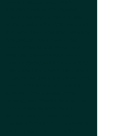
Luxembourg, corporate wellness services Luxembourg, stress relief
massage at work Luxembourg, productivity massage corporate
Luxembourg, corporate massage event Luxembourg, chair massage
animation Luxembourg, wellness team building Luxembourg, corporate
wellness workshop Luxembourg, corporate massage Luxembourg, massage
for professional events Luxembourg, best corporate massages
Luxembourg, professional chair massage Luxembourg, premium
corporate massage Luxembourg, best corporate wellness service
Luxembourg, quality massages Luxembourg, premium wellness services
Luxembourg, massage to reduce stress at work Luxembourg, massage to
relieve back pain at work Luxembourg, instant relaxation office massage
Luxembourg, benefits of workplace massage Luxembourg, improve
quality of work life Luxembourg, Stuhlmassage Luxemburg,
Firmenmassage Luxemburg, Tischmassage für Unternehmen Luxemburg,
Gesichtreflexzonenmassage Unternehmen Luxemburg, Betriebliches
Wohlbefinden Luxemburg, Wellnessprogramm für Unternehmen
Luxemburg, Wellness Aktivitäten Firmen Luxemburg, Stuhlmassage im
Büro Luxemburg, Massage für Mitarbeiter Luxemburg, HR Wellness