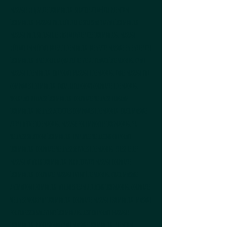
massages de qualité Luxembourg, services bien-être premium
Luxembourg, massage pour réduire le stress au travail Luxembourg,
massage pour soulager le dos en entreprise Luxembourg, massage
détente immédiate bureau Luxembourg, bienfaits massage en entreprise
Luxembourg, améliorer la qualité de vie au travail Luxembourg, chair
massage Luxembourg, corporate massage Luxembourg, table massage for
companies Luxembourg, facial reflexology corporate Luxembourg,
workplace wellness Luxembourg, corporate wellness program
Luxembourg, wellness activities companies Luxembourg, chair massage
at the office Luxembourg, massage for employees Luxembourg, HR
wellness solutions Luxembourg, employee wellbeing corporate
Luxembourg, corporate wellness services Luxembourg, stress relief
massage at work Luxembourg, productivity massage corporate
Luxembourg, corporate massage event Luxembourg, chair massage
animation Luxembourg, wellness team building Luxembourg, corporate
wellness workshop Luxembourg, corporate massage Luxembourg, massage
for professional events Luxembourg, best corporate massages
Luxembourg, professional chair massage Luxembourg, premium