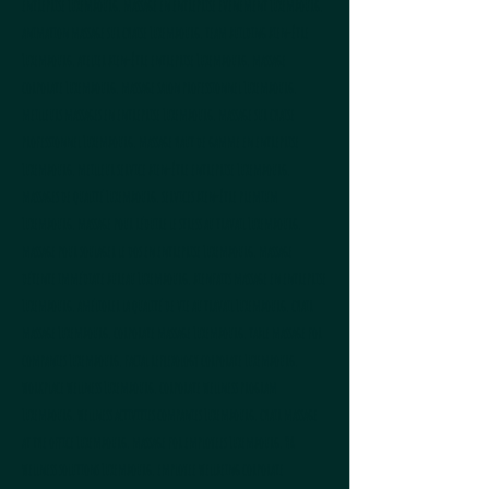
entreprise Luxembourg, massage en entreprise événement Luxembourg,
animation massage sur chaise Luxembourg, team building bien-être
Luxembourg, atelier bien-être entreprise Luxembourg, massage
corporate Luxembourg, massage salon professionnel Luxembourg,
meilleurs massages en entreprise Luxembourg, massage sur chaise
professionnel Luxembourg, massage haut de gamme en entreprise
Luxembourg, meilleur service bien-être entreprise Luxembourg,
massages de qualité Luxembourg, services bien-être premium
Luxembourg, massage pour réduire le stress au travail Luxembourg,
massage pour soulager le dos en entreprise Luxembourg, massage
détente immédiate bureau Luxembourg, bienfaits massage en entreprise
Luxembourg, améliorer la qualité de vie au travail Luxembourg, chair
massage Luxembourg, corporate massage Luxembourg, table massage for
companies Luxembourg, facial reflexology corporate Luxembourg,
workplace wellness Luxembourg, corporate wellness program
Luxembourg, wellness activities companies Luxembourg, chair massage
at the office Luxembourg, massage for employees Luxembourg, HR
wellness solutions Luxembourg, employee wellbeing corporate