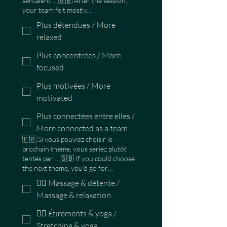
sentaient ... 🇬🇧 After the session,
your team felt mostly...
Plus détendues / More
relaxed
Plus concentrées / More
focused
Plus motivées / More
motivated
Plus connectées entre elles /
More connected as a team
🇫🇷 Si vous pouviez choisir le
prochain thème, vous seriez plutôt
tentés par… 🇬🇧 If you could choose
the next theme, you’d go for…
💆‍♀️ Massage & détente /
Massage & relaxation
🧘‍♂️ Étirements & yoga /
Stretching & yoga