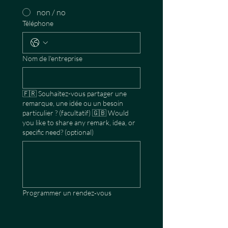
non / no
Téléphone
Nom de l'entreprise
🇫🇷 Souhaitez-vous partager une
remarque, une idée ou un besoin
particulier ? (facultatif) 🇬🇧 Would
you like to share any remark, idea, or
specific need? (optional)
Programmer un rendez‑vous