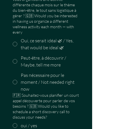
différente chaque mois sur le thème
du bien-être, le tout sans logistique à
gérer ? 🇬🇧 Would you be interested
in having us organize a different
wellness activity each month — with
every
Oui, ce serait idéal 🌿 / Yes,
that would be ideal 🌿
Peut-être, à découvrir /
Maybe, tell me more
Pas nécessaire pour le
moment / Not needed right
now
🇫🇷 Souhaitez-vous planifier un court
appel découverte pour parler de vos
besoins ? 🇬🇧 Would you like to
schedule a short discovery call to
discuss your needs?
oui / yes