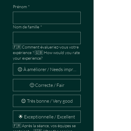
Prénom
*
Nom de famille
*
🇫🇷 Comment évalueriez-vous votre
expérience ? 🇬🇧 How would you rate
your experience?
😐 À améliorer / Needs improvement
🙂 Correcte / Fair
😊 Très bonne / Very good
🌟 Exceptionnelle / Excellent
🇫🇷 Après la séance, vos équipes se