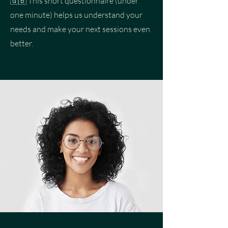
🇬🇧 This short questionnaire (under
one minute) helps us understand your
needs and make your next sessions even
better.