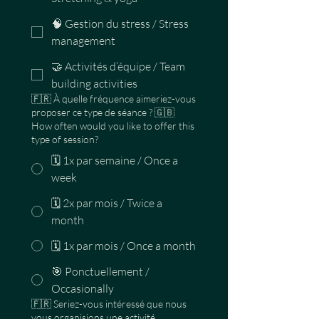
🧠 Gestion du stress / Stress
management
🤝 Activités d’équipe / Team
building activities
🇫🇷 À quelle fréquence aimeriez-vous
proposer ce type de séance ? 🇬🇧
How often would you like to offer this
type of session?
🗓️ 1x par semaine / Once a
week
🗓️ 2x par mois / Twice a
month
🗓️ 1x par mois / Once a month
🎯 Ponctuellement /
Occasionally
🇫🇷 Seriez-vous intéressé que nous
vous organisions une activité