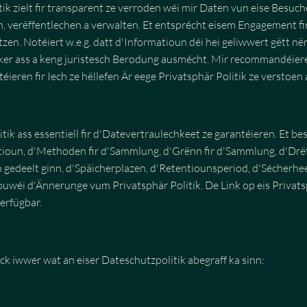
tik zielt fir transparent ze verroden wéi mir Daten vun eise Besuch
 verëffentlechen a verwalten. Et entsprécht eisem Engagement fi
zen. Notéiert w.e.g. datt d'Informatioun déi hei geliwwert gëtt në
er ass a keng juristesch Berodung ausmécht. Mir recommandéieren
ieren fir Iech ze hëllefen Är eege Privatsphär Politik ze verstoen
tik ass essentiell fir d'Datevertraulechkeet ze garantéieren. Et be
ioun, d'Methoden fir d'Sammlung, d'Grënn fir d'Sammlung, d'Drët
gedeelt ginn, d'Späicherplazen, d'Retentiounsperiod, d'Sécherh
ouwéi d'Ännerunge vum Privatsphär Politik. De Link op eis Privatsp
erfügbar.
ck iwwer wat an eiser Dateschutzpolitik abegraff ka sinn: