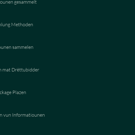
tiounen gesammelt
mlung Methoden
iounen sammelen
n mat Drëttubidder
ckage Plazen
n vun Informatiounen