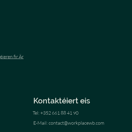
éieren fir Är
Kontaktéiert eis
Tel: +352 661 88 41 90
E-Mail:
contact@workplacewb.com