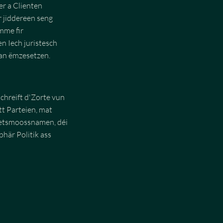
er a Clienten
r jiddereen seng
mme fir
 Iech juristesch
 an ëmzesetzen.
schreift d'Zorte vun
t Parteien, mat
eetsmoossnamen, déi
här Politik ass