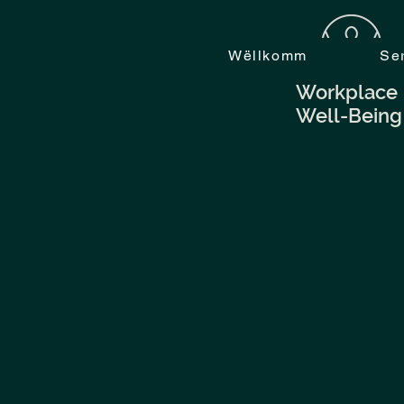
Wëllkomm
Se
Workplace
Well-Being