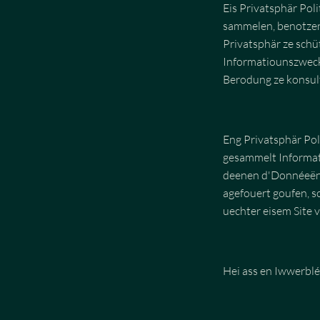
Eis Privatsphär Poli
sammelen, benotzen,
Privatsphär ze schüt
Informatiounszweck
Berodung ze konsulté
Eng Privatsphär Poli
gesammelt Informat
deenen d'Donnéeën 
agefouert goufen, s
uechter eisem Site v
Hei ass en Iwwerblé