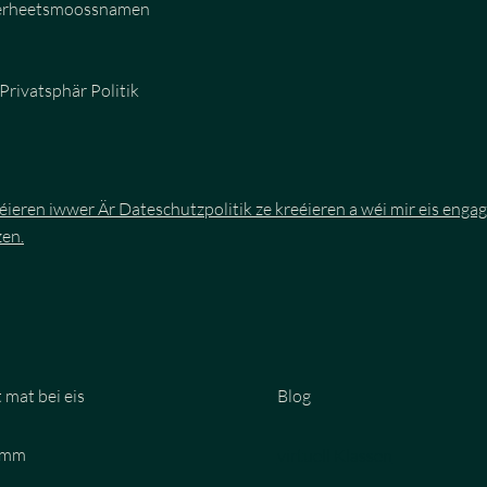
herheetsmoossnamen
rivatsphär Politik
e léieren iwwer Är Dateschutzpolitik ze kreéieren a wéi mir eis engag
en.
mat bei eis
Blog
omm
virtuell Klassen