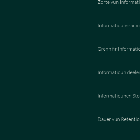
Zorte vun Informa
Informatiounssam
Grënn fir Informat
Informatioun deele
Informatiounen Sto
Dauer vun Retentio