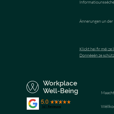
Informatiounsséc
Ännerungen un der P
Klickt hei fir méi z
Donnéeën ze schütz
Workplace
Well-Being
Maacht 
Wëllk
161
Revieuws