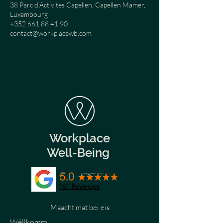
38 Parc d'Activites Capellen, Capellen Mamer,
Luxembourg
+352 661 88 41 90
contact@workplacewb.com
Workplace
Well-Being
161
Revieuws
Maacht mat bei eis
Wëllkomm