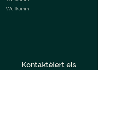
Wëllkomm
Kontaktéiert eis
Tel:
+352 661 88 41 90
E-Mail:
contact@workplacewb.com
E-Mail:
contact@workplacewb.com
88 Boulevard du Général George S. Patton
2316 Luxembourg
Blog
virtuell Klassen