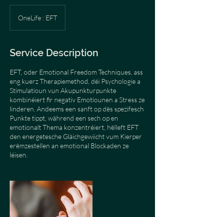
OneLife : EFT
Service Description
EFT, oder Emotional Freedom Techniques, ass
eng kuerz Therapiemethod, déi Psychologie a
Stimulatioun vun Akupunkturpunkte
kombinéiert fir negativ Emotiounen a Stress ze
linderen. Andeems een sanft op dës spezifesch
Punkte tippt, während een sech op en
emotionalt Thema konzentréiert, hëlleft EFT
den energetesche Gläichgewiicht vum Kierper
erëmzestellen an emotional Blockaden ze
léisen.