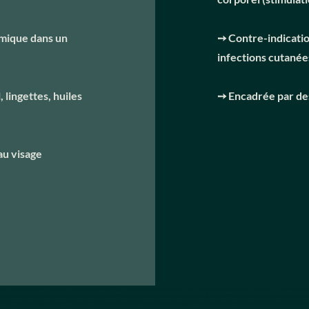
omique dans un
➙ Contre-indication
infections cutanée
 lingettes, huiles
➙ Encadrée par des 
au visage
, bien-être en entreprise Luxembourg, programme bien-être en entreprise Luxembourg, activités bien-être entreprises Luxembourg, massage sur chaise au bureau Luxembourg, massage pour employés Luxembourg, solutions bien-être RH Luxembourg, bien-être s
elier bien-être entreprise Luxembourg, massage corporate Luxembourg, massage salon professionnel Luxembourg, meilleurs massages en entreprise Luxembourg, massage sur chaise professionnel Luxembourg, massage haut de gamme en entreprise Luxembourg,
 en entreprise Luxembourg, améliorer la qualité de vie au travail Luxembourg, chair massage Luxembourg, corporate massage Luxembourg, table massage for companies Luxembourg, facial reflexology corporate Luxembourg, workplace wellness Luxembourg, cor