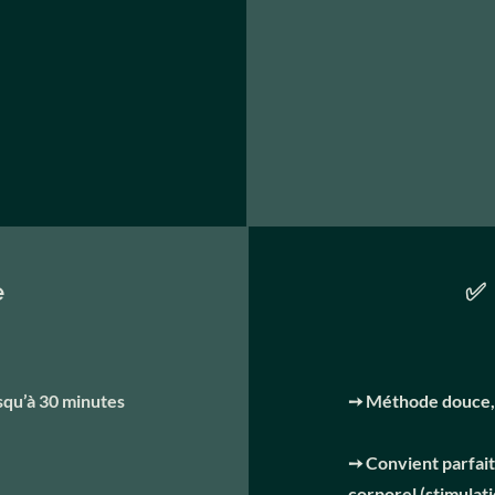
e
✅ 
squ’à 30 minutes
➙ Méthode douce, s
➙ Convient parfai
corporel (stimulati