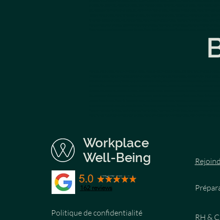
Luxembourg, HR wellness solutions Luxembourg, employee wellbeing corporate Luxembourg, corporate wellness services Luxembourg, stress relief massa
Luxembourg, best corporate wellness service Luxembourg, quality massages Luxembourg, premium wellness services Luxembourg, massage to reduce stres
Wellnessprogramm für Unternehmen Luxemburg, Wellness Aktivitäten Firmen Luxemburg, Stuhlmassage im Büro Luxemburg, Massage für Mitarbeiter L
Corporate Massage Luxemburg, Massage für Fachmessen Luxemburg, beste Firmenmassagen Luxemburg, professionelle Stuhlmassage Luxemburg, Premium F
bei der Arbeit verbessern Luxemburg, Stullmassage Lëtzebuerg, Massage an der Entreprise Lëtzebuerg, Dëschmassage fir Betriber Lëtzebuerg, Gesiic
Massage um Aarbechtsplaz Lëtzebuerg, Produktivitéitsmassage Betrib Lëtzebuerg, Firmenmassage Event Lëtzebuerg, Stullmassage Animatioun Lëtzebue
Massage fir Stress ze reduzéieren um Aarbechtsplaz Lëtzebuerg, Massage géint Réckeschmäerzen am Büro Lëtzebuerg, direkt Entspanung Büro Massage Lë
B
massage sur chaise Luxembourg, massage en entreprise Luxembourg, massage sur table entreprise Luxembourg, réflexologie faciale entreprise Luxembourg
entreprise Luxembourg, massage en entreprise événement Luxembourg, animation massage sur chaise Luxembourg, team building bien-être Luxembourg, at
stress au travail Luxembourg, massage pour soulager le dos en entreprise Luxembourg, massage détente immédiate bureau Luxembourg, bienfaits massage
Luxembourg, HR wellness solutions Luxembourg, employee wellbeing corporate Luxembourg, corporate wellness services Luxembourg, stress relief massa
Luxembourg, best corporate wellness service Luxembourg, quality massages Luxembourg, premium wellness services Luxembourg, massage to reduce stres
Wellnessprogramm für Unternehmen Luxemburg, Wellness Aktivitäten Firmen Luxemburg, Stuhlmassage im Büro Luxemburg, Massage für Mitarbeiter L
Corporate Massage Luxemburg, Massage für Fachmessen Luxemburg, beste Firmenmassagen Luxemburg, professionelle Stuhlmassage Luxemburg, Premium F
bei der Arbeit verbessern Luxemburg, Stullmassage Lëtzebuerg, Massage an der Entreprise Lëtzebuerg, Dëschmassage fir Betriber Lëtzebuerg, Gesiic
Massage um Aarbechtsplaz Lëtzebuerg, Produktivitéitsmassage Betrib Lëtzebuerg, Firmenmassage Event Lëtzebuerg, Stullmassage Animatioun Lëtzebue
Massage fir Stress ze reduzéieren um Aarbechtsplaz Lëtzebuerg, Massage géint Réckeschmäerzen am Büro Lëtzebuerg, direkt Entspanung Büro Massage Lë
Workplace
Well-Being
Rejoind
Prépara
162
reviews
Politique de confidentialité
RH & C