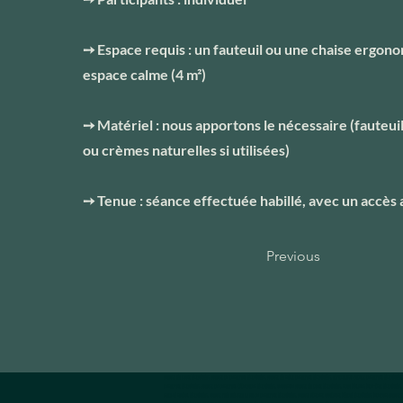
➙ Espace requis : un fauteuil ou une chaise ergon
espace calme (4 m²)
➙ Matériel : nous apportons le nécessaire (fauteuil,
ou crèmes naturelles si utilisées)
➙ Tenue : séance effectuée habillé, avec un accès 
Previous
massage sur chaise Luxembourg, massage en entreprise Luxembourg, massage sur table entreprise Luxembourg, réflexologie faciale entreprise Luxembourg
entreprise Luxembourg, massage en entreprise événement Luxembourg, animation massage sur chaise Luxembourg, team building bien-être Luxembourg, at
stress au travail Luxembourg, massage pour soulager le dos en entreprise Luxembourg, massage détente immédiate bureau Luxembourg, bienfaits massage