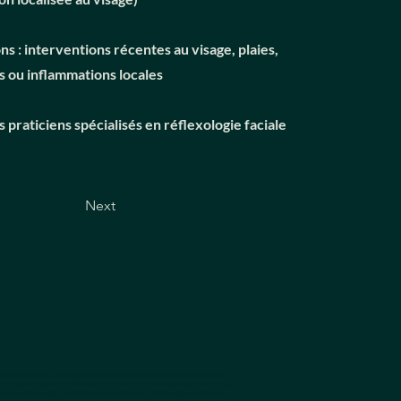
s : interventions récentes au visage, plaies,
s ou inflammations locales
praticiens spécialisés en réflexologie faciale
Next
alariés entreprise Luxembourg, services bien-être pour entreprises Luxembourg, massage anti-stress au travail Luxembourg, massage productivité
 meilleur service bien-être entreprise Luxembourg, massages de qualité Luxembourg, services bien-être premium Luxembourg, massage pour réduire le
porate wellness program Luxembourg, wellness activities companies Luxembourg, chair massage at the office Luxembourg, massage for employees