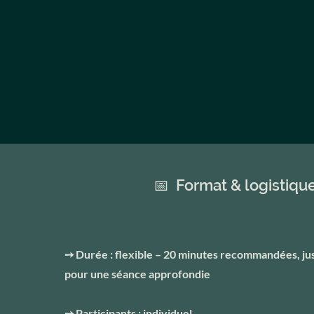
📅 Format & logistiqu
➙ Durée : flexible – 20 minutes recommandées, ju
pour une séance approfondie
➙ Participants : individuel