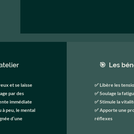
atelier
🎯 Les bén
eux et se laisse
✅ Libère les tensi
sage par des
✅ Soulage la fatig
tente immédiate
✅ Stimule la vitali
 à peu, le mental
✅ Apporte une prof
agnée d’une
réflexes