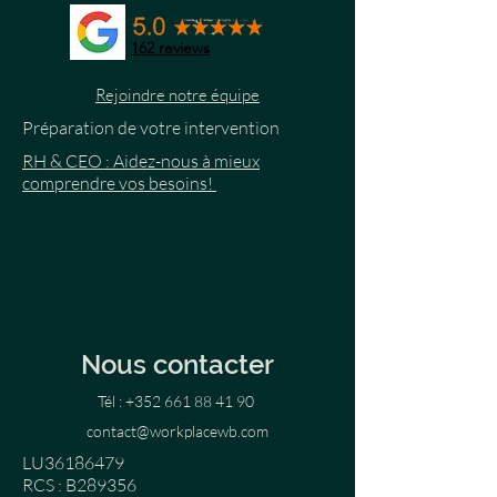
162
reviews
Rejoindre notre équipe
Préparation de votre intervention
RH & CEO : Aidez-nous à mieux
comprendre vos besoins!
Nous contacter
Tél :
+352 661 88 41 90
contact@workplacewb.com
LU36186479
RCS : B289356