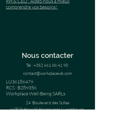
RH & CEO : Aidez-nous à mieux
comprendre vos besoins!
Nous contacter
Tél :
+352 661 88 41 90
contact@workplacewb.com
LU36186479
RCS : B289356
Workplace Well-Being SARLs
24 Boulevard des Scillas
L-2529 Howald Hesperange Luxembourg
Blog