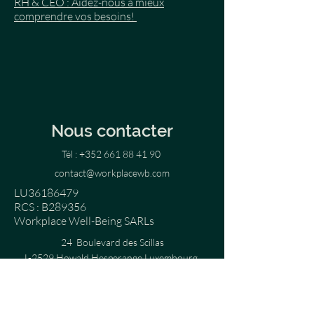
RH & CEO : Aidez-nous à mieux
comprendre vos besoins!
Nous contacter
Tél :
+352 661 88 41 90
contact@workplacewb.com
LU36186479
RCS : B289356
Workplace Well-Being SARLs
24 Boulevard des Scillas
L-2529 Howald Hesperange Luxembourg
Blog