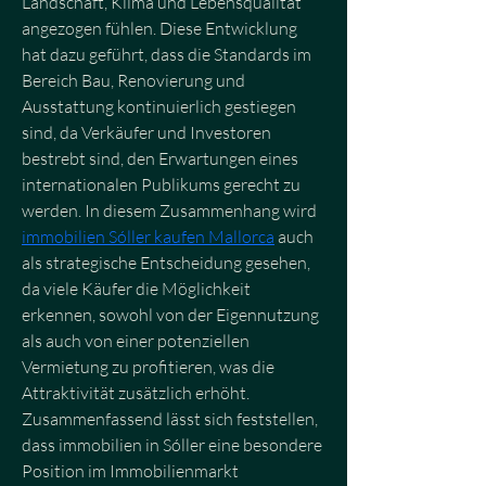
Landschaft, Klima und Lebensqualität 
angezogen fühlen. Diese Entwicklung 
hat dazu geführt, dass die Standards im 
Bereich Bau, Renovierung und 
Ausstattung kontinuierlich gestiegen 
sind, da Verkäufer und Investoren 
bestrebt sind, den Erwartungen eines 
internationalen Publikums gerecht zu 
werden. In diesem Zusammenhang wird 
immobilien Sóller kaufen Mallorca
 auch 
als strategische Entscheidung gesehen, 
da viele Käufer die Möglichkeit 
erkennen, sowohl von der Eigennutzung 
als auch von einer potenziellen 
Vermietung zu profitieren, was die 
Attraktivität zusätzlich erhöht. 
Zusammenfassend lässt sich feststellen, 
dass immobilien in Sóller eine besondere 
Position im Immobilienmarkt 