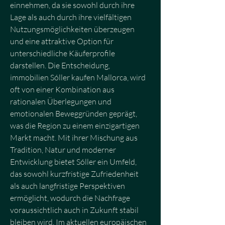
einnehmen, da sie sowohl durch ihre 
Lage als auch durch ihre vielfältigen 
Nutzungsmöglichkeiten überzeugen 
und eine attraktive Option für 
unterschiedliche Käuferprofile 
darstellen. Die Entscheidung, 
immobilien Sóller kaufen Mallorca, wird 
oft von einer Kombination aus 
rationalen Überlegungen und 
emotionalen Beweggründen geprägt, 
was die Region zu einem einzigartigen 
Markt macht. Mit ihrer Mischung aus 
Tradition, Natur und moderner 
Entwicklung bietet Sóller ein Umfeld, 
das sowohl kurzfristige Zufriedenheit 
als auch langfristige Perspektiven 
ermöglicht, wodurch die Nachfrage 
voraussichtlich auch in Zukunft stabil 
bleiben wird. Im aktuellen europäischen 