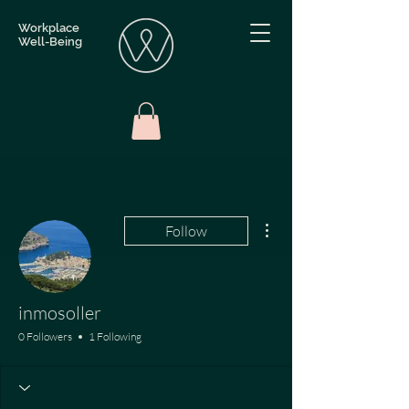
Workplace
Well-Being
More actions
Follow
inmosoller
0 Followers
1 Following