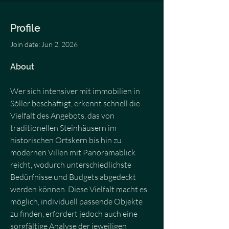
Profile
Join date: Jun 2, 2026
About
Wer sich intensiver mit immobilien in 
Sóller beschäftigt, erkennt schnell die 
Vielfalt des Angebots, das von 
traditionellen Steinhäusern im 
historischen Ortskern bis hin zu 
modernen Villen mit Panoramablick 
reicht, wodurch unterschiedlichste 
Bedürfnisse und Budgets abgedeckt 
werden können. Diese Vielfalt macht es 
möglich, individuell passende Objekte 
zu finden, erfordert jedoch auch eine 
sorgfältige Analyse der jeweiligen 