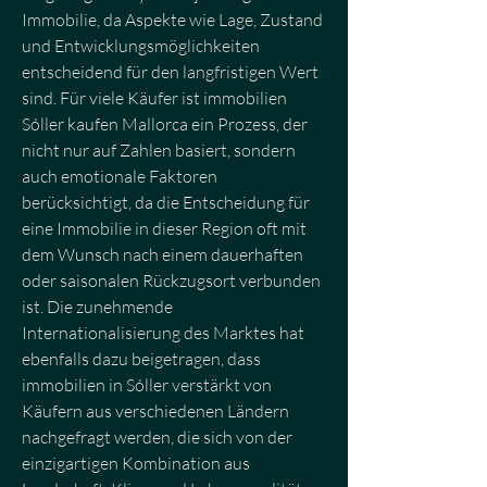
Immobilie, da Aspekte wie Lage, Zustand 
und Entwicklungsmöglichkeiten 
entscheidend für den langfristigen Wert 
sind. Für viele Käufer ist immobilien 
Sóller kaufen Mallorca ein Prozess, der 
nicht nur auf Zahlen basiert, sondern 
auch emotionale Faktoren 
berücksichtigt, da die Entscheidung für 
eine Immobilie in dieser Region oft mit 
dem Wunsch nach einem dauerhaften 
oder saisonalen Rückzugsort verbunden 
ist. Die zunehmende 
Internationalisierung des Marktes hat 
ebenfalls dazu beigetragen, dass 
immobilien in Sóller verstärkt von 
Käufern aus verschiedenen Ländern 
nachgefragt werden, die sich von der 
einzigartigen Kombination aus 