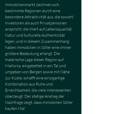
Immobilienmarkt zeichnen sich 
bestimmte Regionen durch eine 
besondere Attraktivität aus, die sowohl 
Investoren als auch Privatpersonen 
anspricht, die Wert auf Lebensqualität, 
Natur und kulturelle Authentizität 
legen, und in diesem Zusammenhang 
haben immobilien in Sóller eine immer 
größere Bedeutung erlangt. Die 
malerische Lage dieser Region auf 
Mallorca, eingebettet in ein Tal und 
umgeben von Bergen sowie mit Nähe 
zur Küste, schafft eine einzigartige 
Kombination aus Ruhe und 
Erreichbarkeit, die viele Interessenten 
überzeugt. Der stetige Anstieg der 
Nachfrage zeigt, dass immobilien Sóller 
kaufen Mal