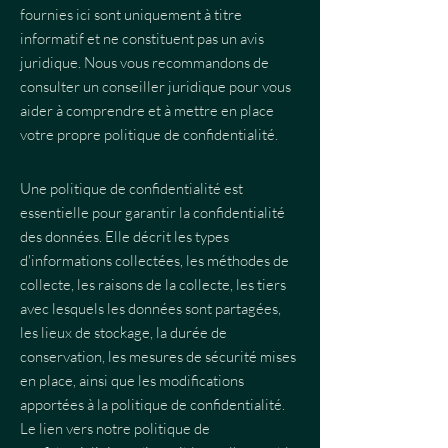
fournies ici sont uniquement à titre
informatif et ne constituent pas un avis
juridique. Nous vous recommandons de
consulter un conseiller juridique pour vous
aider à comprendre et à mettre en place
votre propre politique de confidentialité.
Une politique de confidentialité est
essentielle pour garantir la confidentialité
des données. Elle décrit les types
d'informations collectées, les méthodes de
collecte, les raisons de la collecte, les tiers
avec lesquels les données sont partagées,
les lieux de stockage, la durée de
conservation, les mesures de sécurité mises
en place, ainsi que les modifications
apportées à la politique de confidentialité.
Le lien vers notre politique de