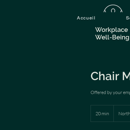
Accueil
S
Workplace
Well-Bein
Chair 
Offered by your em
20 min
2
North
0
m