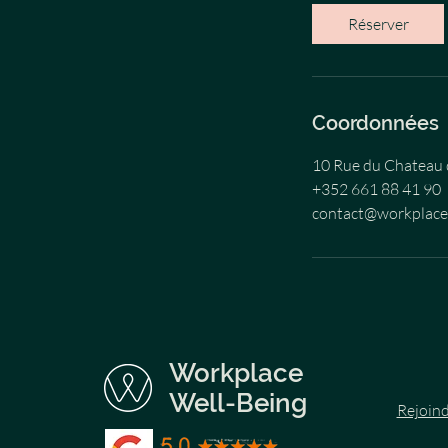
i
Réserver
n
Coordonnées
10 Rue du Chateau 
+352 661 88 41 90
contact@workplac
Workplace
Well-Being
Rejoind