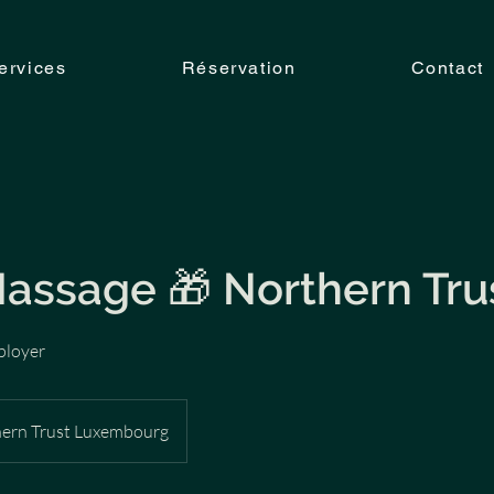
ervices
Réservation
Contact
g
Massage 🎁 Northern Tru
ployer
ern Trust Luxembourg