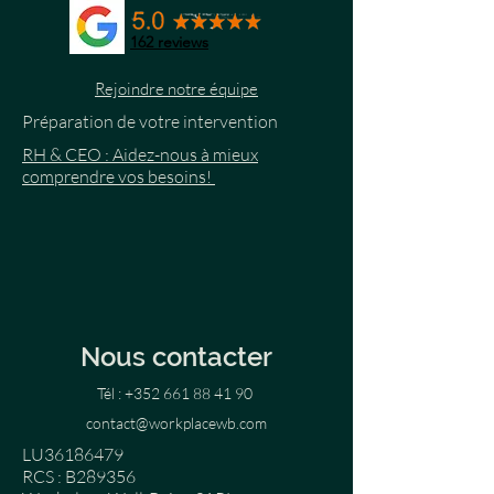
162
reviews
Rejoindre notre équipe
Préparation de votre intervention
RH & CEO : Aidez-nous à mieux
comprendre vos besoins!
Nous contacter
Tél :
+352 661 88 41 90
contact@workplacewb.com
LU36186479
RCS : B289356