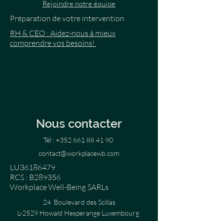
Rejoindre notre équipe
Préparation de votre intervention
RH & CEO : Aidez-nous à mieux
comprendre vos besoins!
Nous contacter
Tél :
+352 661 88 41 90
contact@workplacewb.com
LU36186479
RCS : B289356
Workplace Well-Being SARLs
24 Boulevard des Scillas
L-2529 Howald Hesperange Luxembourg