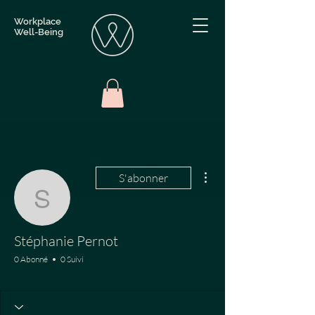
Workplace
Well-Being
Plus d'actions
S'abonner
Stéphanie Pernot
Stéphanie Pernot
0 Abonné
0 Suivi
ING
+
4