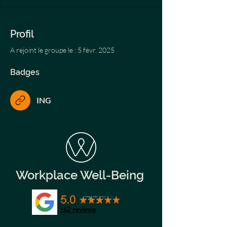
Profil
A rejoint le groupe le : 5 févr. 2025
Badges
ING
Workplace Well-Being
162
reviews