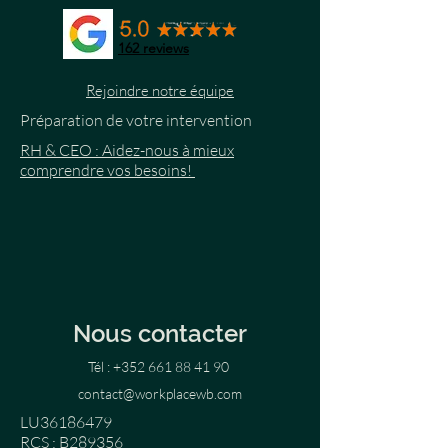
162
reviews
Rejoindre notre équipe
Préparation de votre intervention
RH & CEO : Aidez-nous à mieux
comprendre vos besoins!
Nous contacter
Tél :
+352 661 88 41 90
contact@workplacewb.com
LU36186479
RCS : B289356