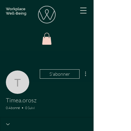
Workplace
Well-Being
Plus d'actions
S'abonner
Timea.orosz
Timea.orosz
0 Abonné
0 Suivi