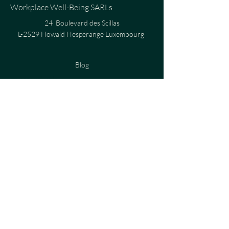
Workplace Well-Being SARLs
24 Boulevard des Scillas
L-2529 Howald Hesperange Luxembourg
Blog
cours virtuels
Politique de confidentialité
Politique de cookies
Termes et conditions
Mentions légales