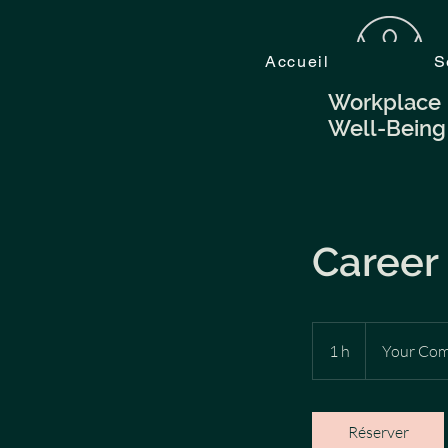
Accueil
S
Workplace
Well-Bein
Career
1 h
1
Your Co
Réserver