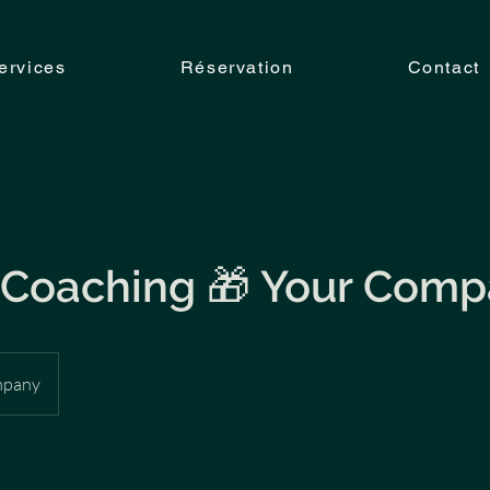
ervices
Réservation
Contact
g
 Coaching 🎁 Your Com
mpany