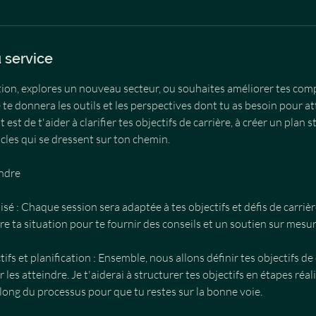
 service
ion, explores un nouveau secteur, ou souhaites améliorer tes comp
 te donnera les outils et les perspectives dont tu as besoin pour at
est de t'aider à clarifier tes objectifs de carrière, à créer un plan s
cles qui se dressent sur ton chemin.
endre
é : Chaque session sera adaptée à tes objectifs et défis de carrière
 ta situation pour te fournir des conseils et un soutien sur mesur
ifs et planification : Ensemble, nous allons définir tes objectifs de
les atteindre. Je t'aiderai à structurer tes objectifs en étapes réali
long du processus pour que tu restes sur la bonne voie.