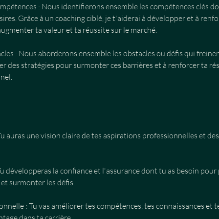
mpétences : Nous identifierons ensemble les compétences clés do
sires. Grâce à un coaching ciblé, je t'aiderai à développer et à renfo
gmenter ta valeur et ta réussite sur le marché.
cles : Nous aborderons ensemble les obstacles ou défis qui freinen
er des stratégies pour surmonter ces barrières et à renforcer ta ré
nel.
 Tu auras une vision claire de tes aspirations professionnelles et de
Tu développeras la confiance et l'assurance dont tu as besoin pour
 et surmonter les défis.
onnelle : Tu vas améliorer tes compétences, tes connaissances et t
tage dans ta carrière.