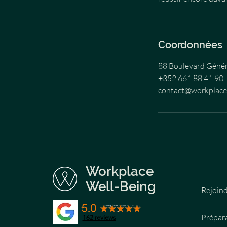
Coordonnées
88 Boulevard Génér
+352 661 88 41 90
contact@workplac
Workplace
Well-Being
Rejoind
Prépara
162
reviews