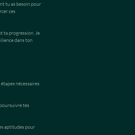
nt tu as besoin pour
rcer ces
t ta progression. Je
silience dans ton
s étapes nécessaires
 poursuivre tes
es aptitudes pour