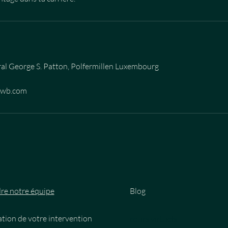
al George S. Patton, Polfermillen Luxembourg
ewb.com
re notre équipe
Blog
tion de votre intervention
cours virtuels