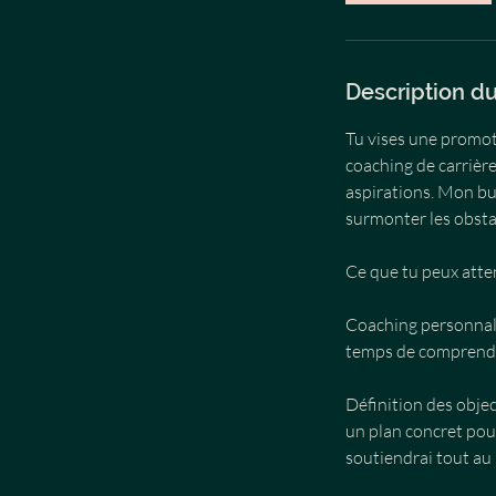
Description du
Tu vises une promot
coaching de carrière
aspirations. Mon but 
surmonter les obsta
Ce que tu peux att
Coaching personnalis
temps de comprendre
Définition des object
un plan concret pour 
soutiendrai tout au 