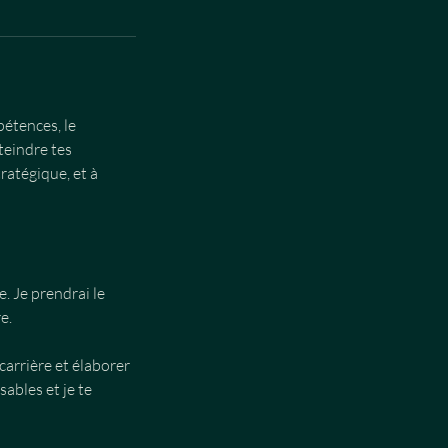
étences, le
teindre tes
tratégique, et à
. Je prendrai le
e.
 carrière et élaborer
sables et je te