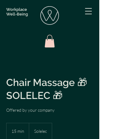
Workplace
Well-Being
Chair Massage 🎁
SOLELEC 🎁
Offered by your company
15 min
1
Solelec
5