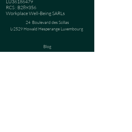
LU36186479
RCS : B289356
Workplace Well-Being SARLs
24 Boulevard des Scillas
L-2529 Howald Hesperange Luxembourg
Blog
cours virtuels
Politique de confidentialité
Politique de cookies
Termes et conditions
Mentions légales