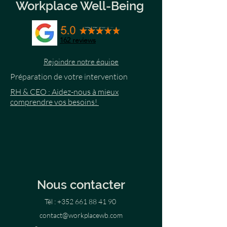
Workplace Well-Being
162
reviews
Rejoindre notre équipe
Préparation de votre intervention
RH & CEO : Aidez-nous à mieux
comprendre vos besoins!
Nous contacter
Tél :
+352 661 88 41 90
contact@workplacewb.com